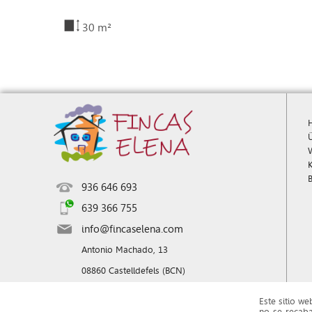
30 m²
936 646 693
639 366 755
info@fincaselena.com
Antonio Machado, 13
08860 Castelldefels (BCN)
Este sitio we
no se recaba