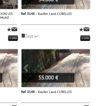
CION LES
Ref. 0146 -
Kaufen Land CUBELLES
RAMUNT
610 m²
+ info
+ info
55.000 €
Ref. 0148 -
Kaufen Land CUBELLES