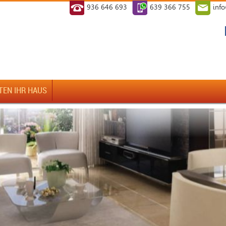
936 646 693
639 366 755
inf
TEN IHR HAUS