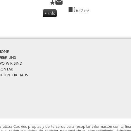
622 m²
+ info
HOME
ÜBER UNS
WO WIR SIND
KONTAKT
BIETEN IHR HAUS
b utiliza Cookies propias y de terceros para recopilar información con la fina
n ni ceden sus datos de carácter personal sin su consentimiento. Asimism