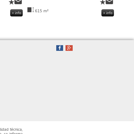
615 m²
+ info
+ info
lidad técnica,
o, se informa