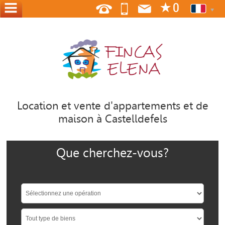
ACCUEIL
NOUS
OÙ
NOUS
SOMMES
Location et vente d'appartements et de
maison à Castelldefels
CONTACT
OFFREZ
Que cherchez-vous?
À
VOSS
ACCUEIL