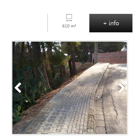
+ info
610 m²