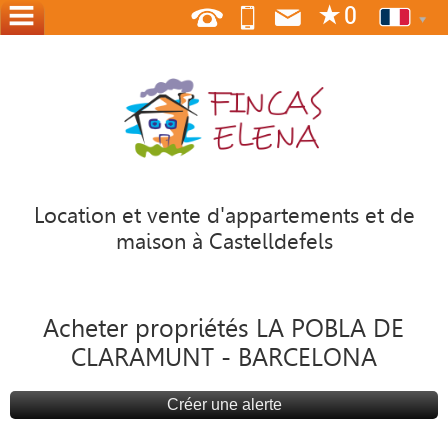
ACCUEIL
NOUS
OÙ
NOUS
SOMMES
Location et vente d'appartements et de
maison à Castelldefels
CONTACT
OFFREZ
À
Acheter propriétés LA POBLA DE
VOSS
CLARAMUNT - BARCELONA
ACCUEIL