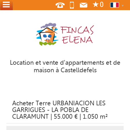
ACCUEIL
NOUS
OÙ
NOUS
SOMMES
Location et vente d'appartements et de
maison à Castelldefels
CONTACT
OFFREZ
À
VOSS
Acheter Terre URBANIACION LES
ACCUEIL
GARRIGUES - LA POBLA DE
CLARAMUNT | 55.000 € | 1.050 m²