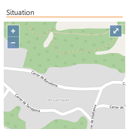
Situation
+
⤢
−