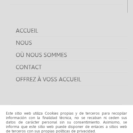
ACCUEIL
NOUS
OÙ NOUS SOMMES
CONTACT
OFFREZ À VOSS ACCUEIL
Acheter propriétés
Este sitio web utiliza Cookies propias y de terceros para recopilar
información con la finalidad técnica, no se recaban ni ceden sus
Acheter propriétés CASTELLDEFELS
Acheter propriétés
datos de carácter personal sin su consentimiento. Asimismo, se
CUBELLES
Acheter propriétés LA POBLA DE CLARAMUNT
informa que este sitio web puede disponer de enlaces a sitios web
de terceros con sus propias políticas de privacidad.