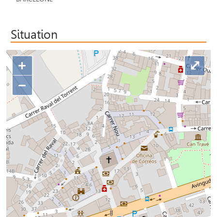
Situation
+
⤢
−