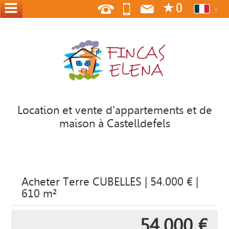
ACCUEIL
NOUS
OÙ
NOUS
SOMMES
Location et vente d'appartements et de
maison à Castelldefels
CONTACT
OFFREZ
À
VOSS
Acheter Terre CUBELLES | 54.000 € |
ACCUEIL
610 m²
54.000 €