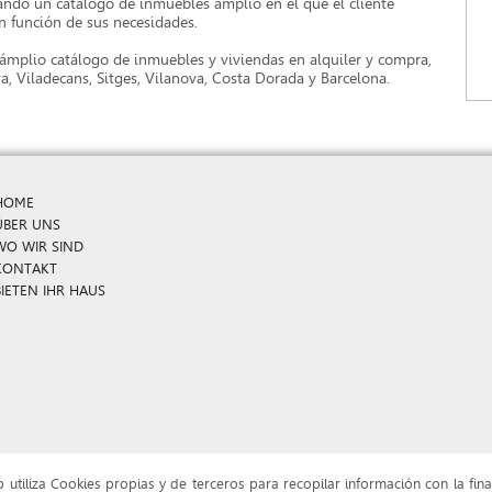
tando un catálogo de inmuebles ámplio en el que el cliente
n función de sus necesidades.
ámplio catálogo de inmuebles y viviendas en alquiler y compra,
va, Viladecans, Sitges, Vilanova, Costa Dorada y Barcelona.
HOME
ÜBER UNS
WO WIR SIND
KONTAKT
BIETEN IHR HAUS
b utiliza Cookies propias y de terceros para recopilar información con la fina