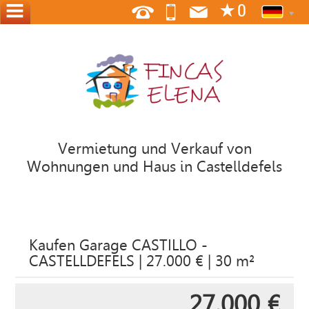
HOME
ÜBER
UNS
WO
WIR
Vermietung und Verkauf von
SIND
Wohnungen und Haus in Castelldefels
KONTAKT
BIETEN
IHR
Kaufen Garage CASTILLO -
HAUS
CASTELLDEFELS | 27.000 € | 30 m²
27.000 €