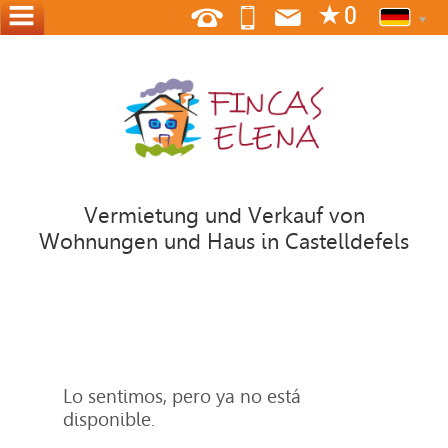
HOME
ÜBER
UNS
WO
WIR
Vermietung und Verkauf von
SIND
Wohnungen und Haus in Castelldefels
KONTAKT
BIETEN
IHR
HAUS
Lo sentimos, pero ya no está
disponible.