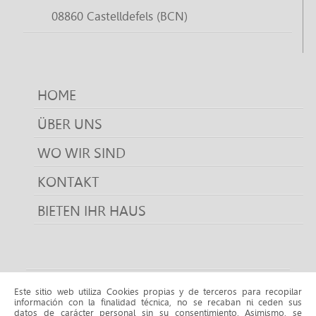
08860 Castelldefels (BCN)
HOME
ÜBER UNS
WO WIR SIND
KONTAKT
BIETEN IHR HAUS
Kaufen eigenschaften
Este sitio web utiliza Cookies propias y de terceros para recopilar
información con la finalidad técnica, no se recaban ni ceden sus
Kaufen eigenschaften CASTELLDEFELS
Kaufen eigenschaften
datos de carácter personal sin su consentimiento. Asimismo, se