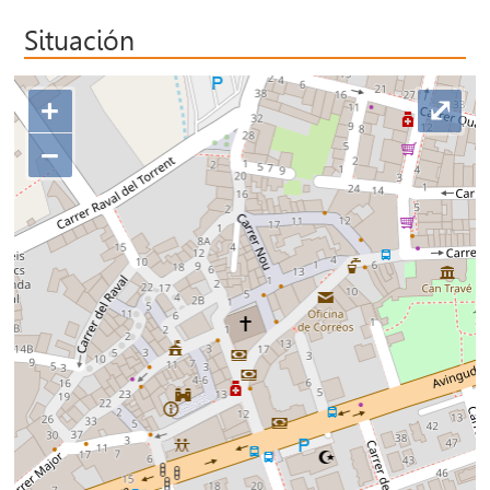
Situación
+
⤢
−