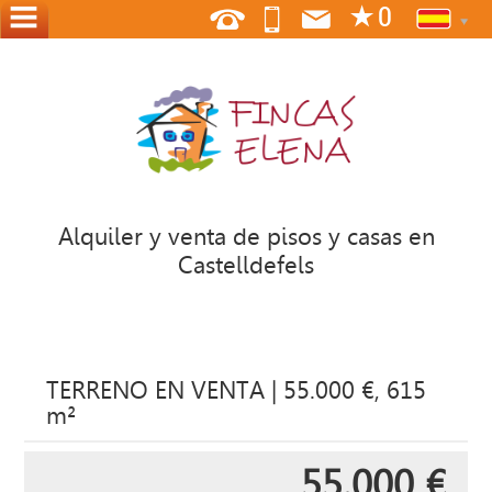
INICIO
QUIENES
SOMOS
DONDE
ESTAMOS
Alquiler y venta de pisos y casas en
Castelldefels
CONTACTO
PUBLIQUE
SU
VIVIENDA
TERRENO EN VENTA | 55.000 €, 615
m²
55.000 €