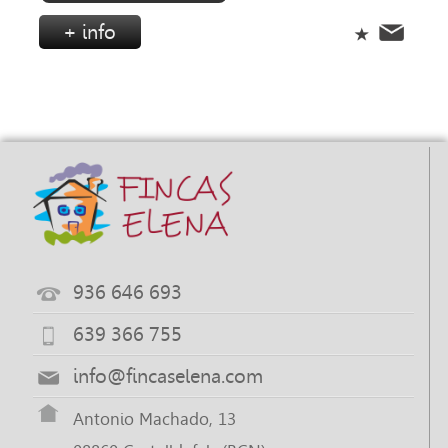
+ info
936 646 693
639 366 755
info@fincaselena.com
Antonio Machado, 13