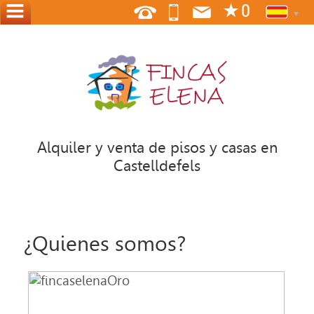
INICIO
QUIENES
SOMOS
DONDE
ESTAMOS
Alquiler y venta de pisos y casas en
Castelldefels
CONTACTO
PUBLIQUE
SU
¿Quienes somos?
VIVIENDA