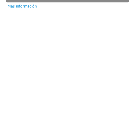
Más información
Desde 2001 la empresa FINCAS ELENA es una
inmobiliaria de referencia en la zona de
Castelldefels y Barcelona.