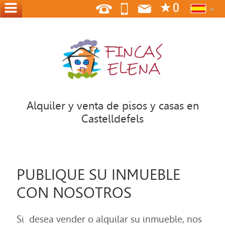
INICIO
QUIENES
SOMOS
DONDE
ESTAMOS
Alquiler y venta de pisos y casas en
Castelldefels
CONTACTO
PUBLIQUE
SU
PUBLIQUE SU INMUEBLE
VIVIENDA
CON NOSOTROS
Si desea vender o alquilar su inmueble, nos