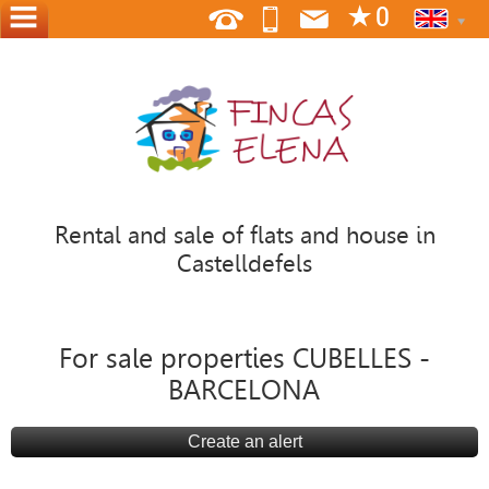
HOME
ABOUT
US
WHERE
WE
Rental and sale of flats and house in
ARE
Castelldefels
CONTACT
OFFER
For sale properties CUBELLES -
YOUR
BARCELONA
HOME