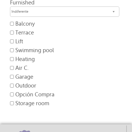
Furnished
Indiferente
Balcony
Terrace
Lift
Swimming pool
Heating
Air C.
Garage
Outdoor
Opción Compra
Storage room