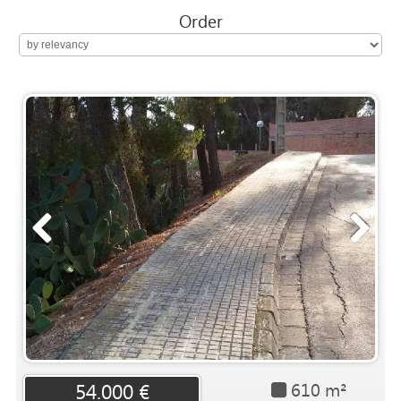
Order
610 m²
54.000 €