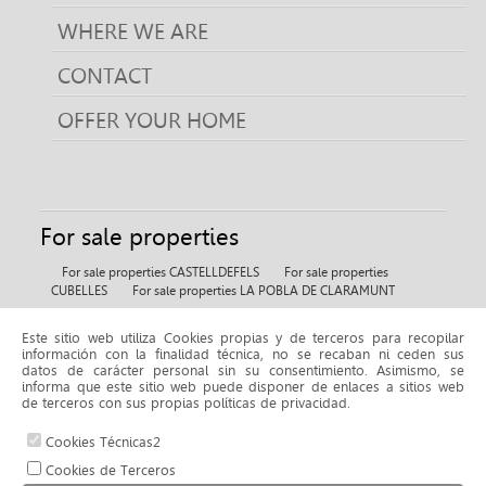
WHERE WE ARE
CONTACT
OFFER YOUR HOME
For sale properties
For sale properties CASTELLDEFELS
For sale properties
CUBELLES
For sale properties LA POBLA DE CLARAMUNT
Este sitio web utiliza Cookies propias y de terceros para recopilar
For rent properties
información con la finalidad técnica, no se recaban ni ceden sus
datos de carácter personal sin su consentimiento. Asimismo, se
For rent properties BELLMUNT DE L'URGELL
informa que este sitio web puede disponer de enlaces a sitios web
de terceros con sus propias políticas de privacidad.
Cookies Técnicas2
© 2026 www.fincaselena.com |
Cookies de Terceros
Aviso legal y política de privacidad
|