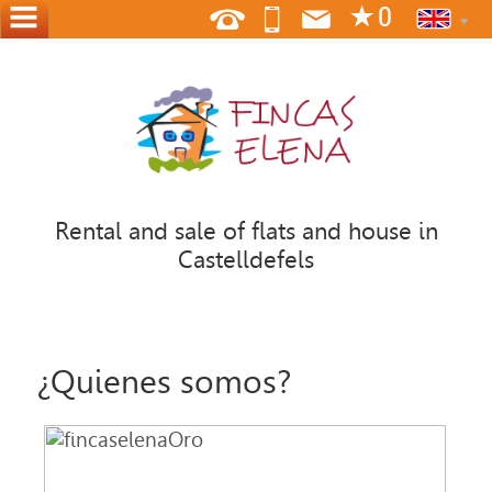
HOME
ABOUT
US
WHERE
WE
Rental and sale of flats and house in
ARE
Castelldefels
CONTACT
OFFER
¿Quienes somos?
YOUR
HOME