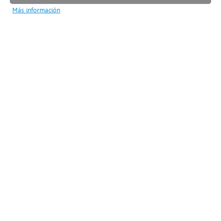
Más información
Desde 2001 la empresa FINCAS ELENA es una
inmobiliaria de referencia en la zona de
Castelldefels y Barcelona.