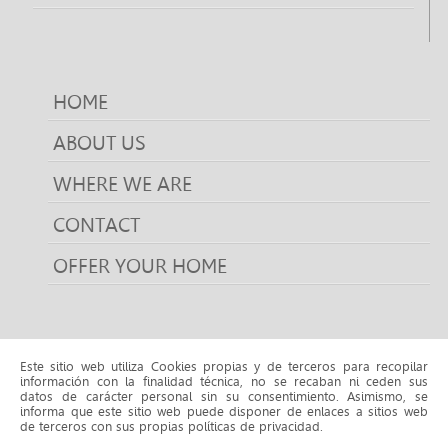
HOME
ABOUT US
WHERE WE ARE
CONTACT
OFFER YOUR HOME
Este sitio web utiliza Cookies propias y de terceros para recopilar
For sale properties
información con la finalidad técnica, no se recaban ni ceden sus
datos de carácter personal sin su consentimiento. Asimismo, se
For sale properties CASTELLDEFELS
For sale properties
informa que este sitio web puede disponer de enlaces a sitios web
CUBELLES
For sale properties LA POBLA DE CLARAMUNT
de terceros con sus propias políticas de privacidad.