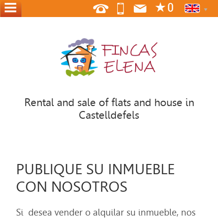
HOME
ABOUT
US
WHERE
WE
Rental and sale of flats and house in
ARE
Castelldefels
CONTACT
OFFER
PUBLIQUE SU INMUEBLE
YOUR
HOME
CON NOSOTROS
Si desea vender o alquilar su inmueble, nos